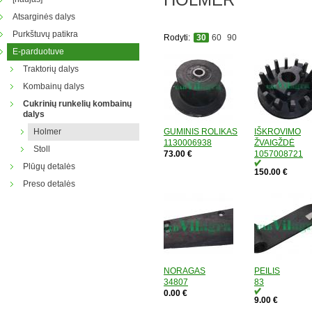
Atsarginės dalys
Purkštuvų patikra
Rodyti:
30
60
90
E-parduotuve
Traktorių dalys
Kombainų dalys
Cukrinių runkelių kombainų
dalys
Holmer
GUMINIS ROLIKAS
IŠKROVIMO
1130006938
ŽVAIGŽDĖ
Stoll
73.00 €
1057008721
Plūgų detalės
150.00 €
Preso detalės
NORAGAS
PEILIS
34807
83
0.00 €
9.00 €