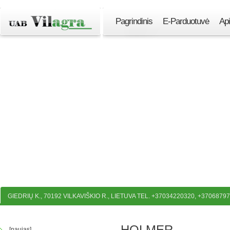
Pagrindinis
E-Parduotuvė
Ap
GIEDRIŲ K., 70192 VILKAVIŠKIO R., LIETUVA TEL. +37034220320, +3706879
HOLMER
[naujas]