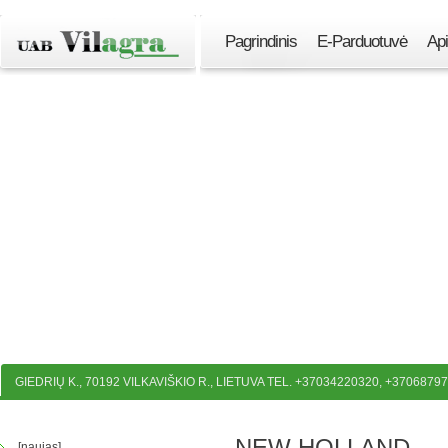
Pagrindinis
E-Parduotuvė
Ap
GIEDRIŲ K., 70192 VILKAVIŠKIO R., LIETUVA TEL. +37034220320, +3706879
NEW HOLLAND
[naujas]