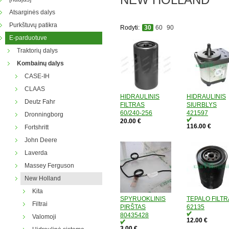
Atsarginės dalys
Purkštuvų patikra
Rodyti:
30
60
90
E-parduotuve
Traktorių dalys
Kombainų dalys
CASE-IH
CLAAS
HIDRAULINIS
HIDRAULINIS
Deutz Fahr
FILTRAS
SIURBLYS
60/240-256
421597
Dronningborg
20.00 €
116.00 €
Fortshritt
John Deere
Laverda
Massey Ferguson
New Holland
Kita
SPYRUOKLINIS
TEPALO FILT
Filtrai
PIRŠTAS
62135
80435428
Valomoji
12.00 €
3.00 €