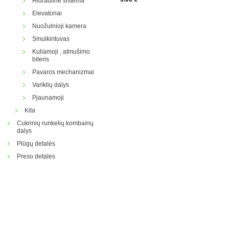
Hidraulinė sistema
Elevatoriai
Nuožulnioji kamera
Smulkintuvas
Kuliamoji , atmušimo
biteris
Pavaros mechanizmai
Variklių dalys
Pjaunamoji
Kita
Cukrinių runkelių kombainų
dalys
Plūgų detalės
Preso detalės