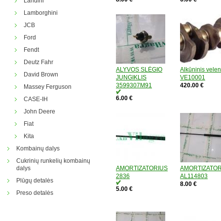
Landini
Lamborghini
JCB
Ford
Fendt
Deutz Fahr
ALYVOS SLĖGIO
Alkūninis vele
David Brown
JUNGIKLIS
VE10001
3599307M91
420.00 €
Massey Ferguson
6.00 €
CASE-IH
John Deere
Fiat
Kita
Kombainų dalys
Cukrinių runkelių kombainų
dalys
AMORTIZATORIUS
AMORTIZATOR
2836
AL114803
Plūgų detalės
8.00 €
5.00 €
Preso detalės