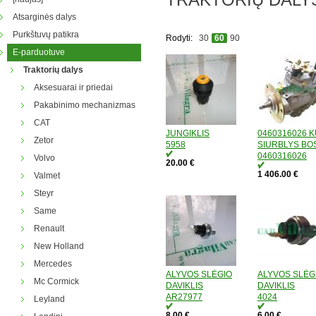
Atsarginės dalys
Purkštuvų patikra
Rodyti:
30
60
90
E-parduotuve
Traktorių dalys
Aksesuarai ir priedai
Pakabinimo mechanizmas
CAT
JUNGIKLIS
0460316026 
Zetor
5958
SIURBLYS BO
0460316026
Volvo
20.00 €
1 406.00 €
Valmet
Steyr
Same
Renault
New Holland
Mercedes
ALYVOS SLĖGIO
ALYVOS SLĖG
Mc Cormick
DAVIKLIS
DAVIKLIS
AR27977
4024
Leyland
8.00 €
6.00 €