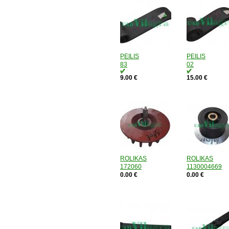
PEILIS
PEILIS
83
02
9.00 €
15.00 €
ROLIKAS
ROLIKAS
172060
1130004669
0.00 €
0.00 €