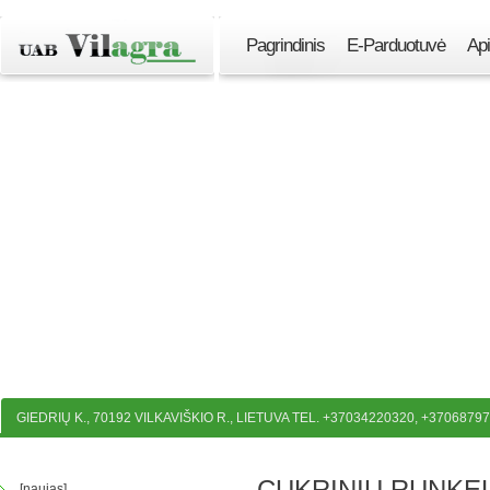
Pagrindinis
E-Parduotuvė
Ap
GIEDRIŲ K., 70192 VILKAVIŠKIO R., LIETUVA TEL. +37034220320, +3706879
CUKRINIŲ RUNKE
[naujas]