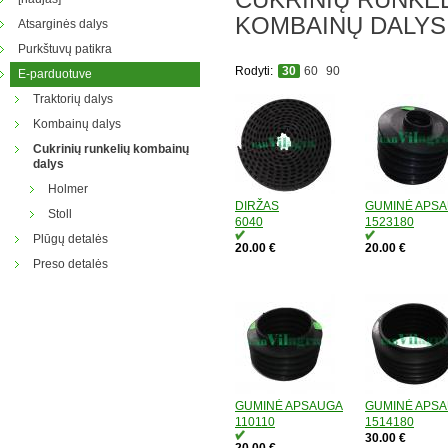
KOMBAINŲ DALYS
Atsarginės dalys
Purkštuvų patikra
Rodyti:
30
60
90
E-parduotuve
Traktorių dalys
Kombainų dalys
Cukrinių runkelių kombainų
dalys
Holmer
DIRŽAS
GUMINĖ APS
Stoll
6040
1523180
Plūgų detalės
20.00 €
20.00 €
Preso detalės
GUMINĖ APSAUGA
GUMINĖ APS
110110
1514180
30.00 €