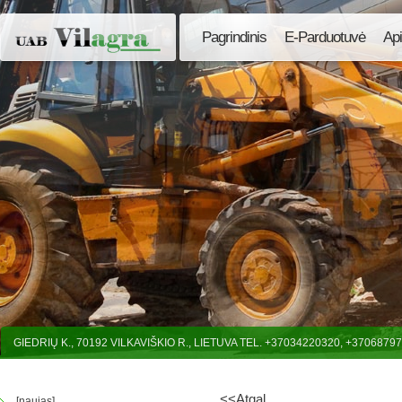
Pagrindinis
E-Parduotuvė
Ap
GIEDRIŲ K., 70192 VILKAVIŠKIO R., LIETUVA TEL. +37034220320, +3706879
<<Atgal
[naujas]