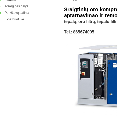
Atsarginės dalys
Sraigtinių oro kom
Purkštuvų patikra
aptarnavimao ir remo
E-parduotuve
tepalų, oro filtrų, tepalo fil
Tel.: 865674005