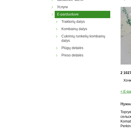
Услуги
E-parduotuve
Traktorių dalys
Kombainų dalys
Cukrinių runkelių kombainų
dalys
Plūgų detalės
Preso detalės
2 102
Хоч
< E-p
Нужна
Торгу
сельс
Komats
Perkin