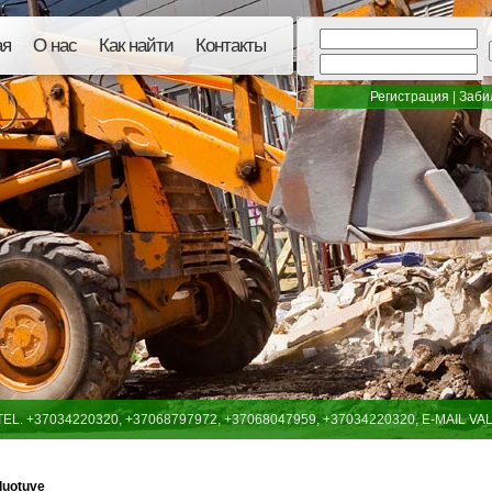
ая
О нас
Как найти
Контакты
Регистрация
|
Заби
A TEL. +37034220320, +37068797972, +37068047959, +37034220320, E-MAIL
VA
duotuve