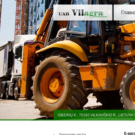
Главн
GIEDRIŲ K., 70192 VILKAVIŠKIO R., LIETUV
E-par
Запасние части