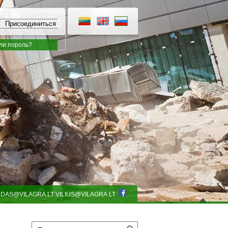
ли пороль?
LDAS@VILAGRA.LT
VILIUS@VILAGRA.LT