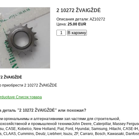
2 10272 ŽVAIGŽDĖ
Описания детали: AZ10272
Цена:
25.00 EUR
72 ŽVAIGŽDĖ
ю приобрести 2 10272 ŽVAIGŽDĖ
arduotuve Список товара
 деталь "2 10272 ŽVAIGŽDĖ" или похожая?
ем оргинальнимы и алтернативними зап.частями для строительной,
кохозяйственой и промышленой техникиJohn Deere, Caterpillar, Massey Fergus
u, CASE, Kobelco, New Holland, Fiat, Ford, Hyundai, Samsung, Hitachi, CASE-IH
s, CLAAS, Cummins, Deutz, Liebherr, Isuzu, ZF, Carraro, Bosch, Kawasaki, Danfoss